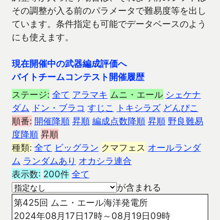
その調整が入る前のパラメータで難易度等を出し
ています。条件指定も可能でデータベースのよう
にも使えます。
現在開催中の武器編成評価へ
バイトチームコンテスト開催履歴
ステージ:
全て
アラマキ
ムニ・エール
シェケナ
ダム
ドン・ブラコ
すじこ
トキシラズ
どんぴこ
順番:
開催降順
昇順
編成点数降順
昇順
野良難易
度降順
昇順
種類:
全て
ビッグラン
クマフェス
オールランダ
ム
ランダムあり
オカシラ連合
表示数:
200件
全て
が含まれる
第425回 ムニ・エール海洋発電所
2024年08月17日17時～08月19日09時