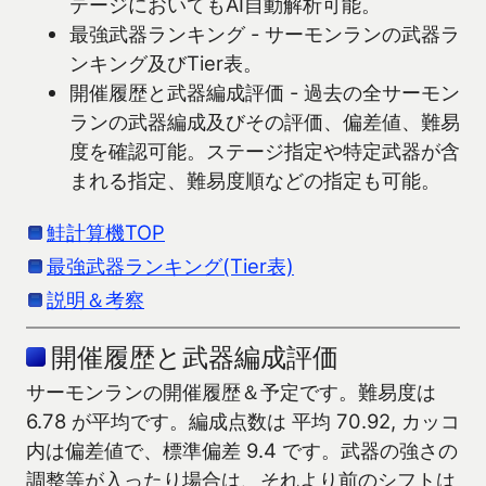
テージにおいてもAI自動解析可能。
最強武器ランキング - サーモンランの武器ラ
ンキング及びTier表。
開催履歴と武器編成評価 - 過去の全サーモン
ランの武器編成及びその評価、偏差値、難易
度を確認可能。ステージ指定や特定武器が含
まれる指定、難易度順などの指定も可能。
鮭計算機TOP
最強武器ランキング(Tier表)
説明＆考察
開催履歴と武器編成評価
サーモンランの開催履歴＆予定です。難易度は
6.78 が平均です。編成点数は 平均 70.92, カッコ
内は偏差値で、標準偏差 9.4 です。武器の強さの
調整等が入ったり場合は、それより前のシフトは