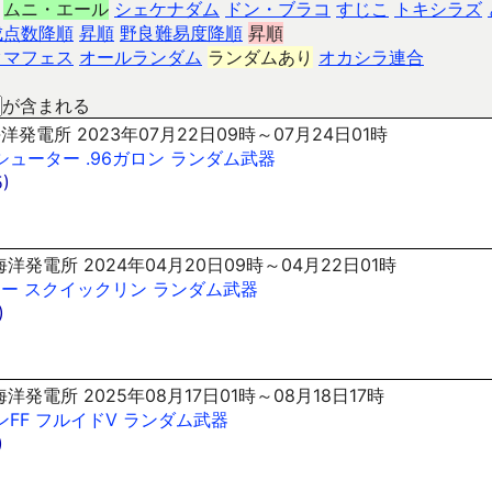
ムニ・エール
シェケナダム
ドン・ブラコ
すじこ
トキシラズ
成点数降順
昇順
野良難易度降順
昇順
クマフェス
オールランダム
ランダムあり
オカシラ連合
が含まれる
洋発電所 2023年07月22日09時～07月24日01時
シューター
.96ガロン
ランダム武器
)
洋発電所 2024年04月20日09時～04月22日01時
ナー
スクイックリン
ランダム武器
)
洋発電所 2025年08月17日01時～08月18日17時
ンFF
フルイドV
ランダム武器
)