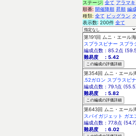
ステージ:
全て
アラマキ
順番:
開催降順
昇順
編
種類:
全て
ビッグラン
表示数:
200件
全て
第191回 ムニ・エール海
スプラスピナー
スプラ
編成点数：85.2点 (59.5
難易度 ：5.42
第354回 ムニ・エール海
.52ガロン
スプラスピ
編成点数：79.1点 (55.5
難易度 ：5.82
第643回 ムニ・エール海
スパイガジェット
ガエ
編成点数：77.8点 (54.7
難易度 ：6.02