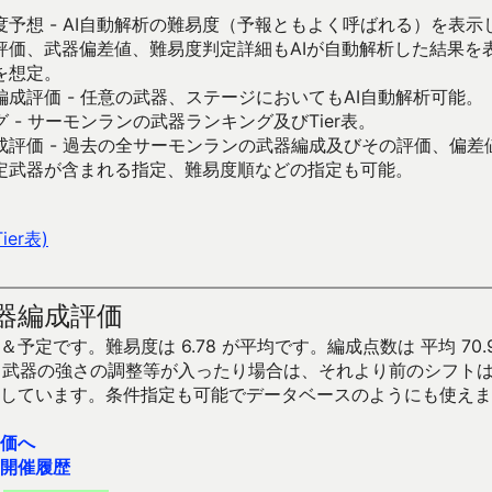
予想 - AI自動解析の難易度（予報ともよく呼ばれる）を表
評価、武器偏差値、難易度判定詳細もAIが自動解析した結果を
を想定。
成評価 - 任意の武器、ステージにおいてもAI自動解析可能。
 - サーモンランの武器ランキング及びTier表。
成評価 - 過去の全サーモンランの武器編成及びその評価、偏差
定武器が含まれる指定、難易度順などの指定も可能。
er表)
器編成評価
予定です。難易度は 6.78 が平均です。編成点数は 平均 70.
です。武器の強さの調整等が入ったり場合は、それより前のシフト
しています。条件指定も可能でデータベースのようにも使えま
価へ
開催履歴