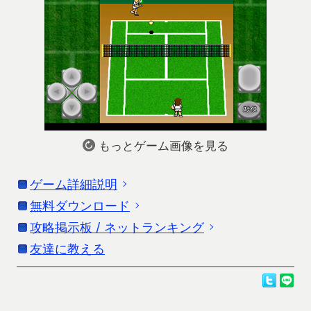
もっとゲーム画像を見る
ゲーム詳細説明
無料ダウンロード
「がちんこテニス / 孤軍奮闘・テニス2・ダブル
ス」の詳細説明です。更新情報はストアの情報を
攻略掲示板 / ネットランキング
お使いの端末に応じたダウンロードを行ってくだ
参考にしてください。
さい。
友達に教える
がちんこテニス攻略掲示板
がちんこテニスネットランキング
曲がるサーブや白熱のラリーが楽しめる勝ち抜きテ
Androidをお使いの方
がちんこ孤軍奮闘攻略掲示板
ニスゲーム（別名がちんこテニス競争）です。
がちんこ孤軍奮闘ネットランキング
ダウンロードは、Google Playよりお願いします。