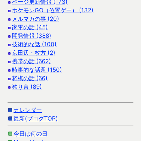
ページ更新情報 (173)
ポケモンGO（位置ゲー） (132)
メルマガの事 (20)
家電の話 (45)
開発情報 (388)
技術的な話 (100)
京田辺・枚方 (2)
携帯の話 (662)
時事的な話題 (150)
将棋の話 (66)
独り言 (89)
カレンダー
最新(ブログTOP)
今日は何の日