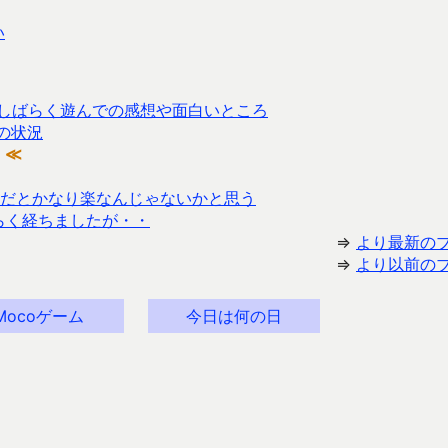
い
ム）をしばらく遊んでの感想や面白いところ
 の状況
≪
だとかなり楽なんじゃないかと思う
ばらく経ちましたが・・
⇒
より最新の
⇒
より以前の
Mocoゲーム
今日は何の日