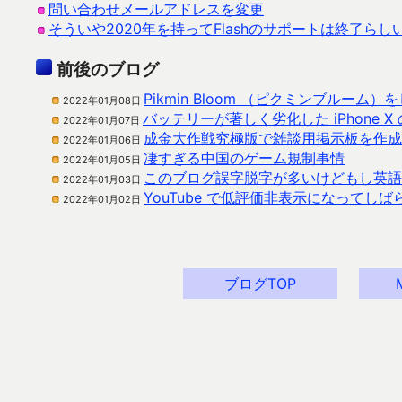
問い合わせメールアドレスを変更
そういや2020年を持ってFlashのサポートは終了らし
前後のブログ
Pikmin Bloom （ピクミンブルー
2022年01月08日
バッテリーが著しく劣化した iPhone X
2022年01月07日
成金大作戦究極版で雑談用掲示板を作成
2022年01月06日
凄すぎる中国のゲーム規制事情
2022年01月05日
このブログ誤字脱字が多いけどもし英語
2022年01月03日
YouTube で低評価非表示になってし
2022年01月02日
ブログTOP