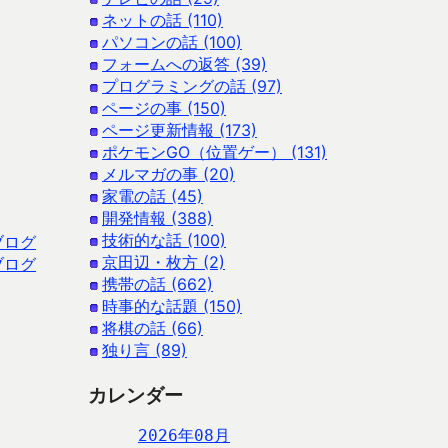
ネットの話 (110)
パソコンの話 (100)
フォームへの返答 (39)
プログラミングの話 (97)
ページの事 (150)
ページ更新情報 (173)
ポケモンGO（位置ゲー） (131)
メルマガの事 (20)
家電の話 (45)
開発情報 (388)
技術的な話 (100)
ブログ
京田辺・枚方 (2)
ブログ
携帯の話 (662)
時事的な話題 (150)
将棋の話 (66)
独り言 (89)
カレンダー
2026年08月