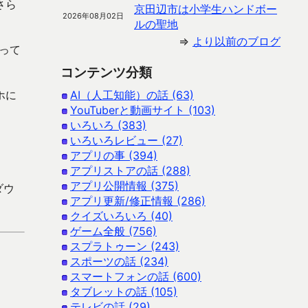
さら
京田辺市は小学生ハンドボー
2026年08月02日
ルの聖地
⇒
より以前のブログ
って
コンテンツ分類
ホに
AI（人工知能）の話 (63)
YouTuberと動画サイト (103)
いろいろ (383)
いろいろレビュー (27)
アプリの事 (394)
アプリストアの話 (288)
アプリ公開情報 (375)
ダウ
アプリ更新/修正情報 (286)
クイズいろいろ (40)
ゲーム全般 (756)
スプラトゥーン (243)
スポーツの話 (234)
スマートフォンの話 (600)
タブレットの話 (105)
テレビの話 (29)