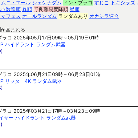
ムニ・エール
シェケナダム
ドン・ブラコ
すじこ
トキシラズ
成点数降順
昇順
野良難易度降順
昇順
クマフェス
オールランダム
ランダムあり
オカシラ連合
が含まれる
ラコ 2025年05月17日09時～05月19日01時
AP
ハイドラント
ランダム武器
)
ラコ 2025年06月21日09時～06月23日01時
AP
リッター4K
ランダム武器
)
ラコ 2025年03月21日17時～03月23日09時
イザー
ハイドラント
ランダム武器
)