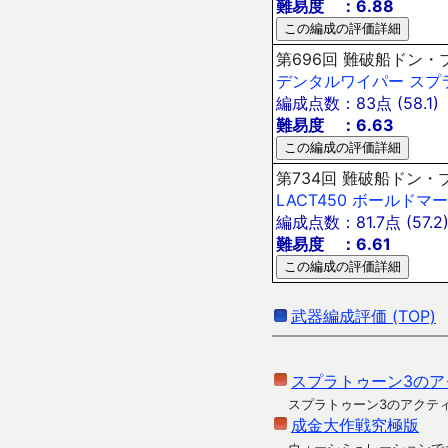
難易度 ：6.88
第696回 難破船ドン・ブラ
デンタルワイパー
スプ
編成点数：83点 (58.1)
難易度 ：6.63
第734回 難破船ドン・ブラ
LACT450
ボールドマー
編成点数：81.7点 (57.2
難易度 ：6.61
武器編成評価 (TOP)
スプラトゥーン3のア
スプラトゥーン3のアクテ
成金大作戦究極版
ウォーシミュレーションで