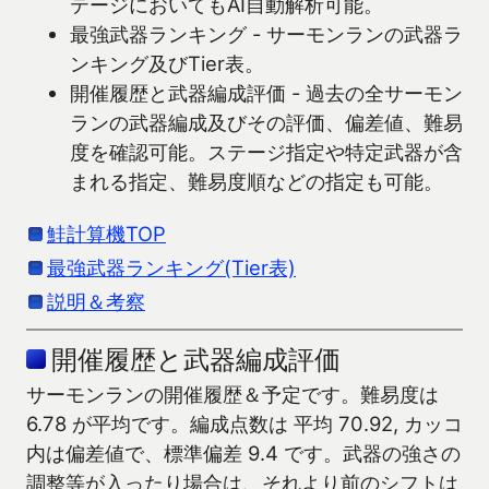
テージにおいてもAI自動解析可能。
最強武器ランキング - サーモンランの武器ラ
ンキング及びTier表。
開催履歴と武器編成評価 - 過去の全サーモン
ランの武器編成及びその評価、偏差値、難易
度を確認可能。ステージ指定や特定武器が含
まれる指定、難易度順などの指定も可能。
鮭計算機TOP
最強武器ランキング(Tier表)
説明＆考察
開催履歴と武器編成評価
サーモンランの開催履歴＆予定です。難易度は
6.78 が平均です。編成点数は 平均 70.92, カッコ
内は偏差値で、標準偏差 9.4 です。武器の強さの
調整等が入ったり場合は、それより前のシフトは