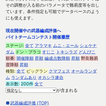
その調整が入る前のパラメータで難易度等を出し
ています。条件指定も可能でデータベースのよう
にも使えます。
現在開催中の武器編成評価へ
バイトチームコンテスト開催履歴
ステージ:
全て
アラマキ
ムニ・エール
シェケナ
ダム
ドン・ブラコ
すじこ
トキシラズ
どんぴこ
順番:
開催降順
昇順
編成点数降順
昇順
野良難易
度降順
昇順
種類:
全て
ビッグラン
クマフェス
オールランダ
ム
ランダムあり
オカシラ連合
表示数:
200件
全て
が含まれる
武器編成評価 (TOP)