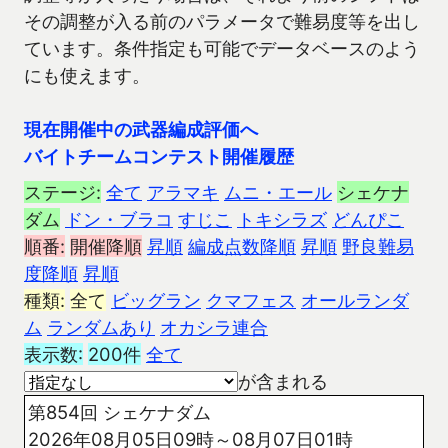
その調整が入る前のパラメータで難易度等を出し
ています。条件指定も可能でデータベースのよう
にも使えます。
現在開催中の武器編成評価へ
バイトチームコンテスト開催履歴
ステージ:
全て
アラマキ
ムニ・エール
シェケナ
ダム
ドン・ブラコ
すじこ
トキシラズ
どんぴこ
順番:
開催降順
昇順
編成点数降順
昇順
野良難易
度降順
昇順
種類:
全て
ビッグラン
クマフェス
オールランダ
ム
ランダムあり
オカシラ連合
表示数:
200件
全て
が含まれる
第854回 シェケナダム
2026年08月05日09時～08月07日01時