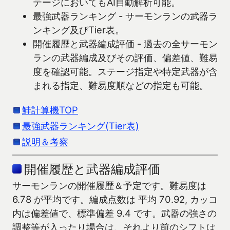
テージにおいてもAI自動解析可能。
最強武器ランキング - サーモンランの武器ラ
ンキング及びTier表。
開催履歴と武器編成評価 - 過去の全サーモン
ランの武器編成及びその評価、偏差値、難易
度を確認可能。ステージ指定や特定武器が含
まれる指定、難易度順などの指定も可能。
鮭計算機TOP
最強武器ランキング(Tier表)
説明＆考察
開催履歴と武器編成評価
サーモンランの開催履歴＆予定です。難易度は
6.78 が平均です。編成点数は 平均 70.92, カッコ
内は偏差値で、標準偏差 9.4 です。武器の強さの
調整等が入ったり場合は、それより前のシフトは