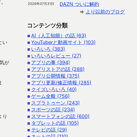
す。
DAZN ついに解約
2026年07月31日
⇒
より以前のブログ
コンテンツ分類
AI（人工知能）の話 (63)
とい
YouTuberと動画サイト (103)
いろいろ (383)
いろいろレビュー (27)
た気が
アプリの事 (394)
アプリストアの話 (288)
アプリ公開情報 (375)
ま
アプリ更新/修正情報 (285)
クイズいろいろ (40)
ゲーム全般 (756)
スプラトゥーン (243)
スポーツの話 (234)
より
スマートフォンの話 (600)
タブレットの話 (105)
テレビの話 (29)
ネットの話 (110)