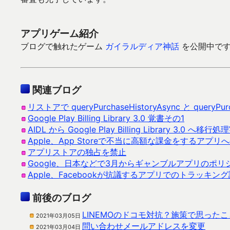
アプリゲーム紹介
ブログで触れたゲーム
ガイラルディア神話
を公開中です。G
関連ブログ
リストアで queryPurchaseHistoryAsync と queryP
Google Play Billing Library 3.0 覚書その1
AIDL から Google Play Billing Library 3.0 へ移行
Apple、App Storeで不当に高額な課金をするアプ
アプリストアの独占を禁止
Google、日本などで3月からギャンブルアプリのポリ
Apple、Facebookが抗議するアプリでのトラッキ
前後のブログ
LINEMOのドコモ対抗？施策で思ったこ
2021年03月05日
問い合わせメールアドレスを変更
2021年03月04日