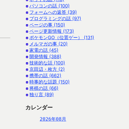
パソコンの話 (100)
フォームへの返答 (39)
プログラミングの話 (97)
ページの事 (150)
ページ更新情報 (173)
ポケモンGO（位置ゲー） (131)
メルマガの事 (20)
家電の話 (45)
開発情報 (388)
技術的な話 (100)
京田辺・枚方 (2)
携帯の話 (662)
時事的な話題 (150)
将棋の話 (66)
独り言 (89)
カレンダー
2026年08月