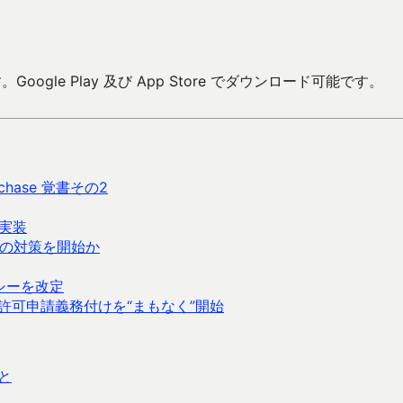
oogle Play 及び App Store でダウンロード可能です。
urchase 覚書その2
処理実装
リへの対策を開始か
シーを改定
ング許可申請義務付けを“まもなく”開始
と