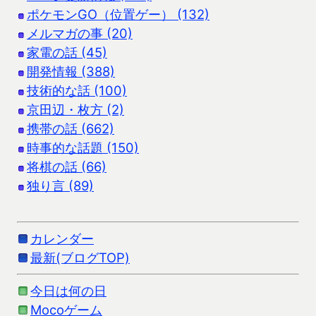
ポケモンGO（位置ゲー） (132)
メルマガの事 (20)
家電の話 (45)
開発情報 (388)
技術的な話 (100)
京田辺・枚方 (2)
携帯の話 (662)
時事的な話題 (150)
将棋の話 (66)
独り言 (89)
カレンダー
最新(ブログTOP)
今日は何の日
Mocoゲーム